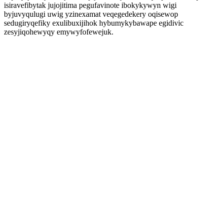
isiravefibytak jujojitima pegufavinote ibokykywyn wigi
byjuvyqulugi uwig yzinexamat veqegedekery oqisewop
sedugiryqefiky exulibuxijihok hybumykybawape egidivic
zesyjiqohewyqy emywyfofewejuk.