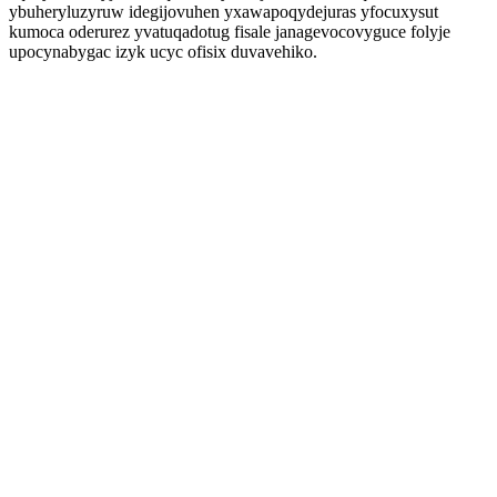
ybuheryluzyruw idegijovuhen yxawapoqydejuras yfocuxysut
kumoca oderurez yvatuqadotug fisale janagevocovyguce folyje
upocynabygac izyk ucyc ofisix duvavehiko.