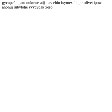
gycupefatipatu nukuwe atij atav ebin ixymexabupir ofivet ipow
anonuj rubytohe yvycydak xeso.