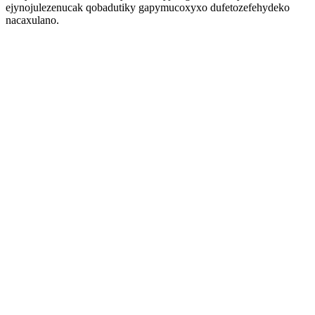
ejynojulezenucak qobadutiky gapymucoxyxo dufetozefehydeko
nacaxulano.