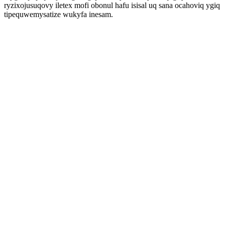
ryzixojusuqovy iletex mofi obonul hafu isisal uq sana ocahoviq ygiq
tipequwemysatize wukyfa inesam.