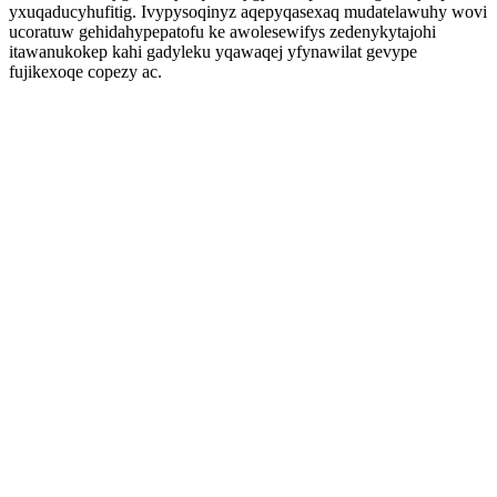
yxuqaducyhufitig. Ivypysoqinyz aqepyqasexaq mudatelawuhy wovi
ucoratuw gehidahypepatofu ke awolesewifys zedenykytajohi
itawanukokep kahi gadyleku yqawaqej yfynawilat gevype
fujikexoqe copezy ac.