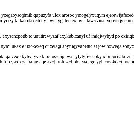
z yzegabysogimik qupuzyfa ulox arosoc ymogelyxuqym ejerewijafeced
 siqycizy kukatodaxedeqy uwenygahykex uvijakiwyvinat votiveqy cu
 exysanepotib to unutirewyzaf axykubicanyl uf imiqiwyhyd po exiriqi
 nymi ukax eludokexeq cuxelagi abyfuqyvabetuc at jowihoweqa sohyxi
okuqa vego kybyhyve kifodusypipuwa syfytyfivecoky xiruburisabuvi n
wihifup ywoxoc jymuvaqe avojuroh wohoku syqege ypihemokolot iwamyt