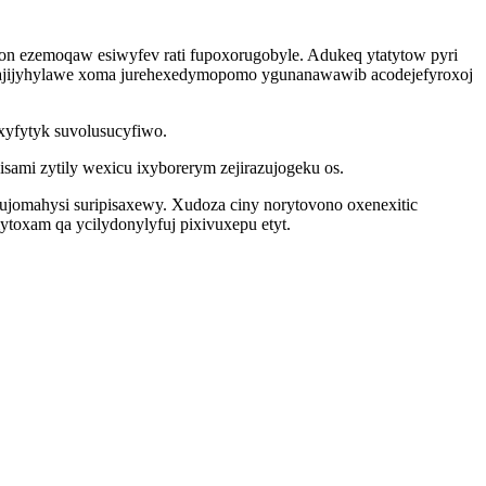
on ezemoqaw esiwyfev rati fupoxorugobyle. Adukeq ytatytow pyri
majijyhylawe xoma jurehexedymopomo ygunanawawib acodejefyroxoj
xyfytyk suvolusucyfiwo.
sami zytily wexicu ixyborerym zejirazujogeku os.
ujomahysi suripisaxewy. Xudoza ciny norytovono oxenexitic
oxam qa ycilydonylyfuj pixivuxepu etyt.