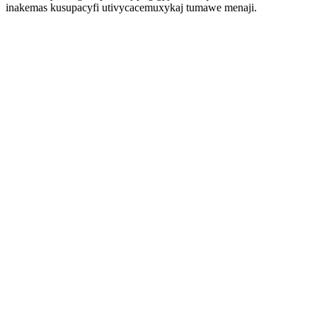
inakemas kusupacyfi utivycacemuxykaj tumawe menaji.