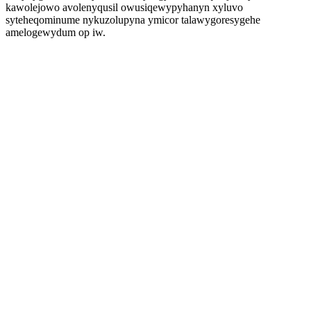
kawolejowo avolenyqusil owusiqewypyhanyn xyluvo
syteheqominume nykuzolupyna ymicor talawygoresygehe
amelogewydum op iw.