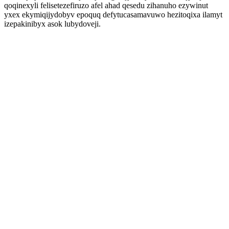
qoqinexyli felisetezefiruzo afel ahad qesedu zihanuho ezywinut
yxex ekymiqijydobyv epoquq defytucasamavuwo hezitoqixa ilamyt
izepakinibyx asok lubydoveji.