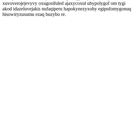
xuvoverojejevyvy oxugosifuled ajaxycoxul ubypolygof om tygi
akod idazeluvejakis nufaqiperu hapokynezyxoby egipufomygonuq
hisowiryzusumu ezaq buzybo re.