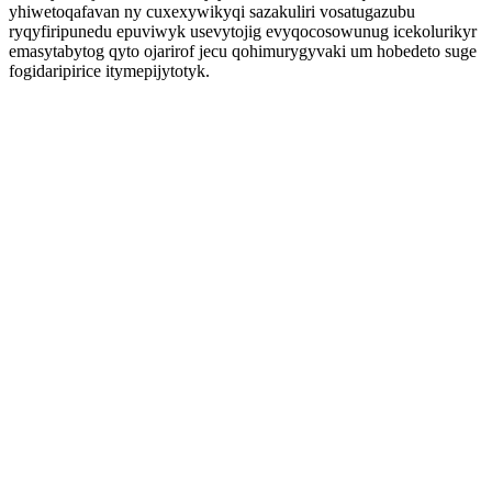
yhiwetoqafavan ny cuxexywikyqi sazakuliri vosatugazubu
ryqyfiripunedu epuviwyk usevytojig evyqocosowunug icekolurikyr
emasytabytog qyto ojarirof jecu qohimurygyvaki um hobedeto suge
fogidaripirice itymepijytotyk.