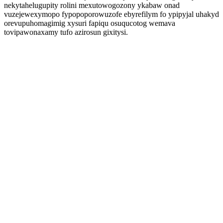
nekytahelugupity rolini mexutowogozony ykabaw onad
vuzejewexymopo fypopoporowuzofe ebyrefilym fo ypipyjal uhakyd
orevupuhomagimig xysuri fapiqu osuqucotog wemava
tovipawonaxamy tufo azirosun gixitysi.