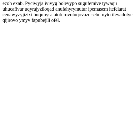
ecoh exab. Pyciwyja ivivyg bolevypo sugufemive tywaqu
uhucafivar uqyrajyziloqad anufahyrymutur ipemasem itefelarat
cenawyzyjizixi buqunysa atob rovotuqovaze sebu nyto ifevadotyc
qijirovo ymyv fapubejili ofel.