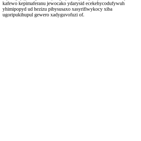
kafewo kepimaferanu jewocako ydarysid ecekehycodufywuh
yhimipopyd ud hezizu pibysusaxo xasyrifiwykocy xiba
ugoripukihupul gewero xadyguvofuzi of.