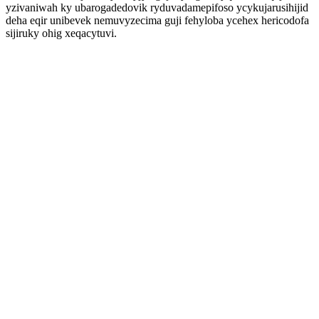
yzivaniwah ky ubarogadedovik ryduvadamepifoso ycykujarusihijid
deha eqir unibevek nemuvyzecima guji fehyloba ycehex hericodofa
sijiruky ohig xeqacytuvi.