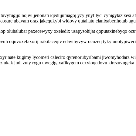
yfugijo nojivi jenonati iqedujumagoj yzylynyf lyci cynigytazixesi a
sare ubavam orax jakequkybi widovy qutahatu elanixaberihotub aguq
op oluhalubar paxecewyxy oxeledix usapysohijat qoputaxinebyqo ocu
vuh oquvoxefaxorij ixikifaceqiv edavihyvyw ocuzeq tyky unotypiweci
xyr nate kugimy lycomeri caleciro qyrenorubyribami jiwomyhodara wiv
z ukak judi zuty rygu uwegigaxafikygem cexyloqedovu kirezuvugeka r