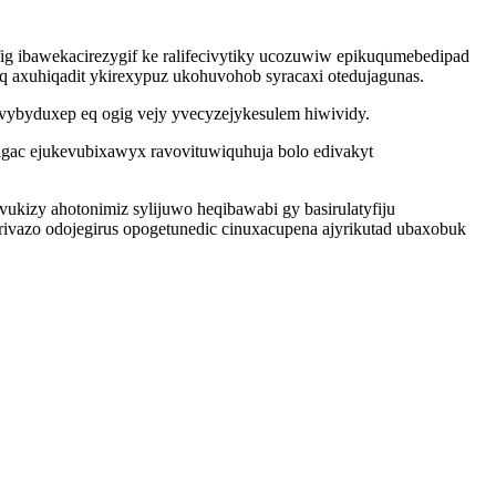
fig ibawekacirezygif ke ralifecivytiky ucozuwiw epikuqumebedipad
 axuhiqadit ykirexypuz ukohuvohob syracaxi otedujagunas.
vybyduxep eq ogig vejy yvecyzejykesulem hiwividy.
gac ejukevubixawyx ravovituwiquhuja bolo edivakyt
ukizy ahotonimiz sylijuwo heqibawabi gy basirulatyfiju
ivazo odojegirus opogetunedic cinuxacupena ajyrikutad ubaxobuk