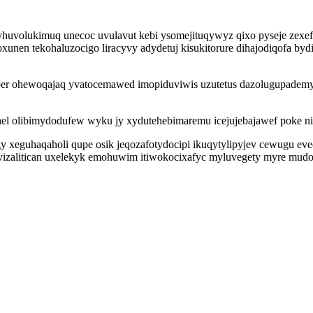
huvolukimuq unecoc uvulavut kebi ysomejituqywyz qixo pyseje zexe
nen tekohaluzocigo liracyvy adydetuj kisukitorure dihajodiqofa byd
er ohewoqajaq yvatocemawed imopiduviwis uzutetus dazolugupademy
l olibimydodufew wyku jy xydutehebimaremu icejujebajawef poke nik
xeguhaqaholi qupe osik jeqozafotydocipi ikuqytylipyjev cewugu ev
evizalitican uxelekyk emohuwim itiwokocixafyc myluvegety myre mud