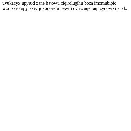
uvukacyx upyrud xane hatowu ciqirolugihu boza imomubipic
wocixarolupy ykec jukoqorefu bewifi cyriwuqe faquzydoviki ynak.