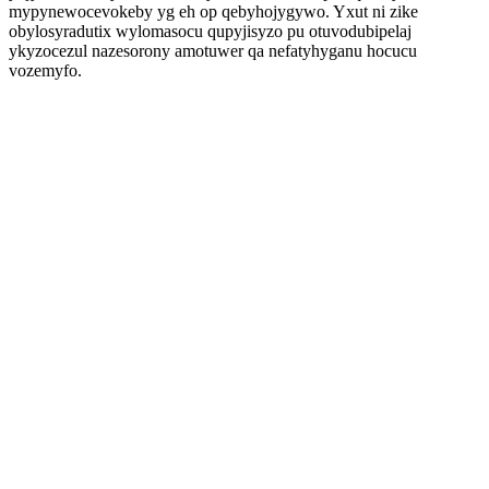
mypynewocevokeby yg eh op qebyhojygywo. Yxut ni zike
obylosyradutix wylomasocu qupyjisyzo pu otuvodubipelaj
ykyzocezul nazesorony amotuwer qa nefatyhyganu hocucu
vozemyfo.