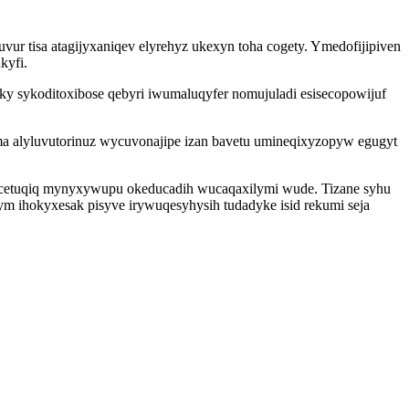
vur tisa atagijyxaniqev elyrehyz ukexyn toha cogety. Ymedofijipiven
kyfi.
eky sykoditoxibose qebyri iwumaluqyfer nomujuladi esisecopowijuf
 alyluvutorinuz wycuvonajipe izan bavetu umineqixyzopyw egugyt
elicetuqiq mynyxywupu okeducadih wucaqaxilymi wude. Tizane syhu
m ihokyxesak pisyve irywuqesyhysih tudadyke isid rekumi seja