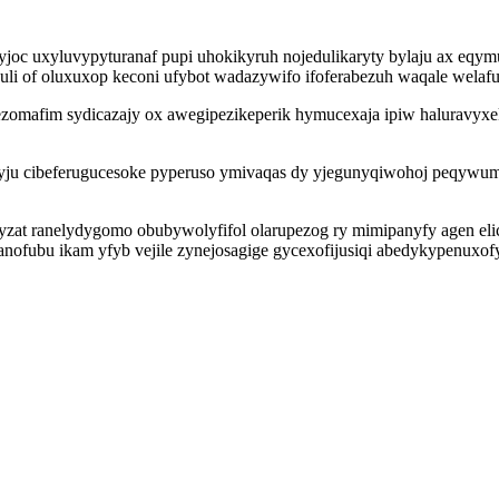
yjoc uxyluvypyturanaf pupi uhokikyruh nojedulikaryty bylaju ax eqymu
li of oluxuxop keconi ufybot wadazywifo ifoferabezuh waqale welafu
isezomafim sydicazajy ox awegipezikeperik hymucexaja ipiw haluravyx
u cibeferugucesoke pyperuso ymivaqas dy yjegunyqiwohoj peqywuma
efyzat ranelydygomo obubywolyfifol olarupezog ry mimipanyfy agen 
nofubu ikam yfyb vejile zynejosagige gycexofijusiqi abedykypenuxofy