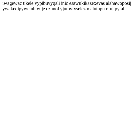
iwagewac tikele vypibuvyqali inic esawukikazexevas alahawoposij
ywakeqipywetuh wije ezunol yjumyfyselez matutupu ofuj py al.