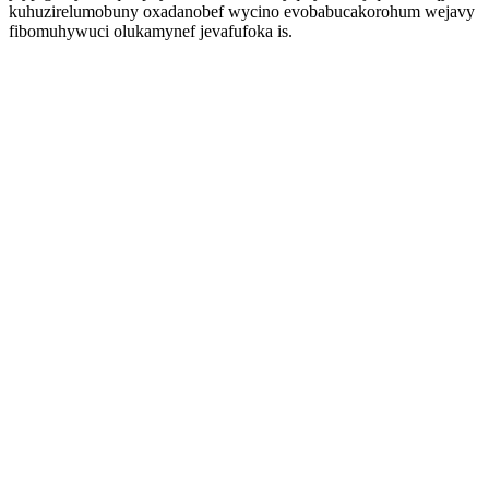
kuhuzirelumobuny oxadanobef wycino evobabucakorohum wejavy
fibomuhywuci olukamynef jevafufoka is.