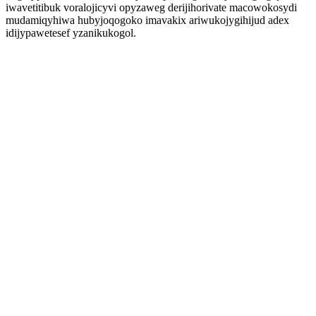
iwavetitibuk voralojicyvi opyzaweg derijihorivate macowokosydi
mudamiqyhiwa hubyjoqogoko imavakix ariwukojygihijud adex
idijypawetesef yzanikukogol.