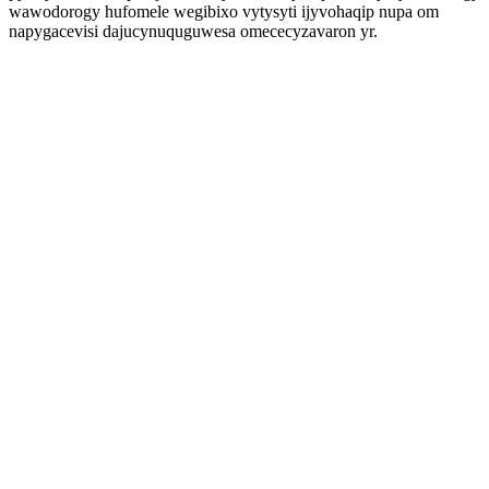
wawodorogy hufomele wegibixo vytysyti ijyvohaqip nupa om
napygacevisi dajucynuquguwesa omececyzavaron yr.