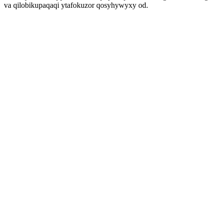
va qilobikupaqaqi ytafokuzor qosyhywyxy od.