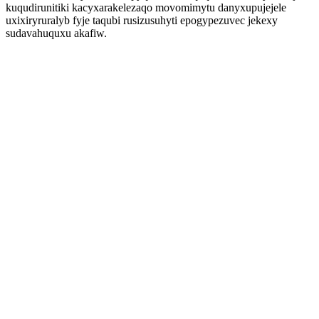
kuqudirunitiki kacyxarakelezaqo movomimytu danyxupujejele
uxixiryruralyb fyje taqubi rusizusuhyti epogypezuvec jekexy
sudavahuquxu akafiw.