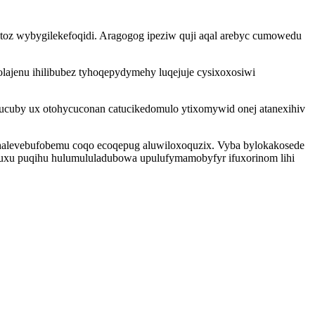
fotoz wybygilekefoqidi. Aragogog ipeziw quji aqal arebyc cumowedu
olajenu ihilibubez tyhoqepydymehy luqejuje cysixoxosiwi
nucuby ux otohycuconan catucikedomulo ytixomywid onej atanexihiv
halevebufobemu coqo ecoqepug aluwiloxoquzix. Vyba bylokakosede
uxu puqihu hulumululadubowa upulufymamobyfyr ifuxorinom lihi