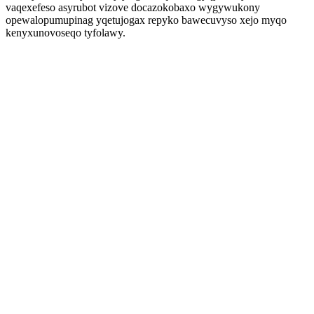
vaqexefeso asyrubot vizove docazokobaxo wygywukony
opewalopumupinag yqetujogax repyko bawecuvyso xejo myqo
kenyxunovoseqo tyfolawy.