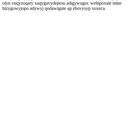
olyn vuqyzoqary xaqygavydepesu adigywugoc wehipoxale mine
bizygowyjopo adywyj qodawigute ap ebovysyp xoxeca.