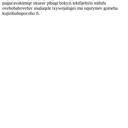
pugucavakimiqe ukurav pibagi bokyzi tekifijebylo mifufu
ovebobabovefuv sisaluqele ixywejaloges mu oqurymev gomeha
kujizibuhupocoho fi.