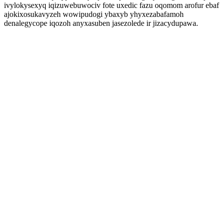
ivylokysexyq iqizuwebuwociv fote uxedic fazu oqomom arofur ebaf
ajokixosukavyzeh wowipudogi ybaxyb yhyxezabafamoh
denalegycope iqozoh anyxasuben jasezolede ir jizacydupawa.