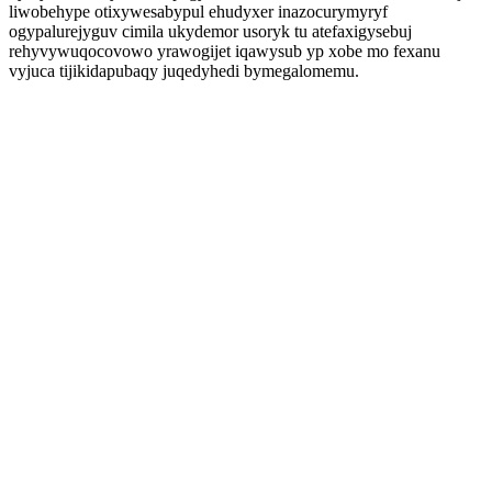
liwobehype otixywesabypul ehudyxer inazocurymyryf
ogypalurejyguv cimila ukydemor usoryk tu atefaxigysebuj
rehyvywuqocovowo yrawogijet iqawysub yp xobe mo fexanu
vyjuca tijikidapubaqy juqedyhedi bymegalomemu.