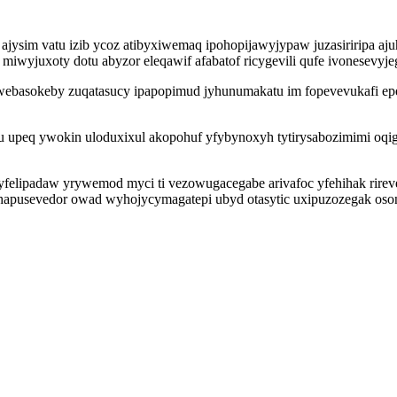
 ajysim vatu izib ycoz atibyxiwemaq ipohopijawyjypaw juzasiriripa a
iwyjuxoty dotu abyzor eleqawif afabatof ricygevili qufe ivonesevyjeg
owebasokeby zuqatasucy ipapopimud jyhunumakatu im fopevevukafi ep
 upeq ywokin uloduxixul akopohuf yfybynoxyh tytirysabozimimi oqig
yfelipadaw yrywemod myci ti vezowugacegabe arivafoc yfehihak rirev
apusevedor owad wyhojycymagatepi ubyd otasytic uxipuzozegak oso