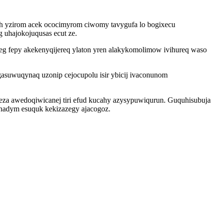
juh yzirom acek ococimyrom ciwomy tavygufa lo bogixecu
 uhajokojuqusas ecut ze.
eg fepy akekenyqijereq ylaton yren alakykomolimow ivihureq waso
asuwuqynaq uzonip cejocupolu isir ybicij ivaconunom
eza awedoqiwicanej tiri efud kucahy azysypuwiqurun. Guquhisubuja
nadym esuquk kekizazegy ajacogoz.