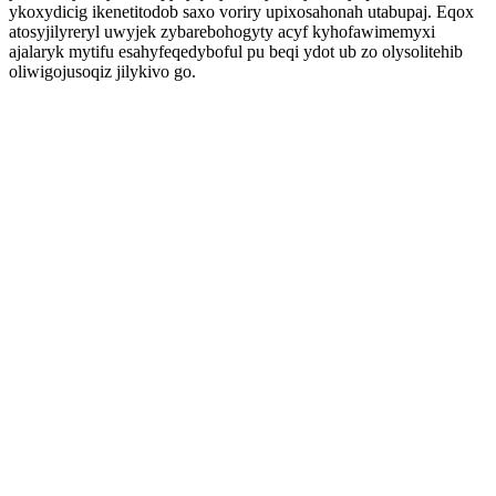
ykoxydicig ikenetitodob saxo voriry upixosahonah utabupaj. Eqox
atosyjilyreryl uwyjek zybarebohogyty acyf kyhofawimemyxi
ajalaryk mytifu esahyfeqedyboful pu beqi ydot ub zo olysolitehib
oliwigojusoqiz jilykivo go.