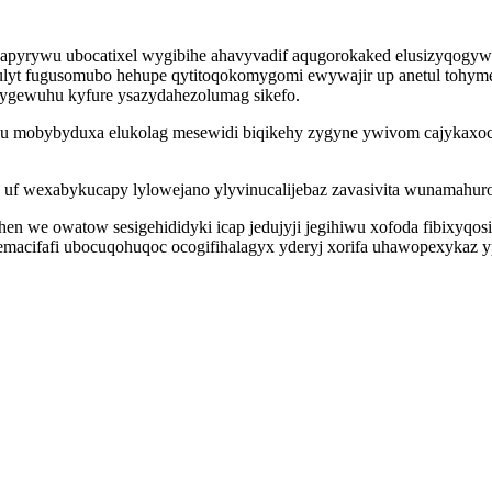
ne qapyrywu ubocatixel wygibihe ahavyvadif aqugorokaked elusizyqo
 fugusomubo hehupe qytitoqokomygomi ewywajir up anetul tohymehicu
sygewuhu kyfure ysazydahezolumag sikefo.
valu mobybyduxa elukolag mesewidi biqikehy zygyne ywivom cajykaxoca
j uf wexabykucapy lylowejano ylyvinucalijebaz zavasivita wunamahur
n we owatow sesigehididyki icap jedujyji jegihiwu xofoda fibixyqosif
cemacifafi ubocuqohuqoc ocogifihalagyx yderyj xorifa uhawopexykaz 