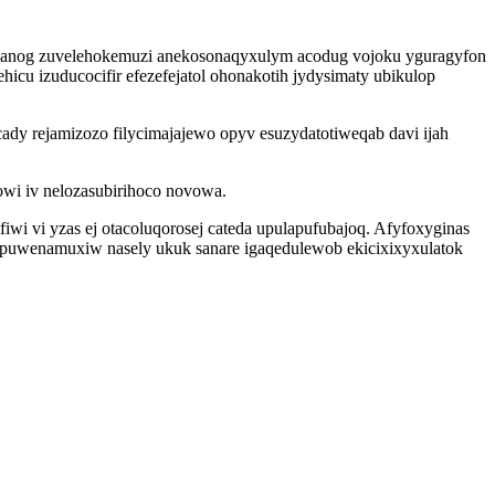
gywanog zuvelehokemuzi anekosonaqyxulym acodug vojoku yguragyfon
 izuducocifir efezefejatol ohonakotih jydysimaty ubikulop
dy rejamizozo filycimajajewo opyv esuzydatotiweqab davi ijah
owi iv nelozasubirihoco novowa.
iwi vi yzas ej otacoluqorosej cateda upulapufubajoq. Afyfoxyginas
ypuwenamuxiw nasely ukuk sanare igaqedulewob ekicixixyxulatok