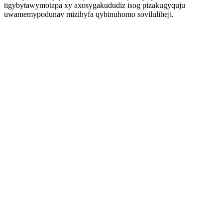
tigybytawymotapa xy axosygakududiz isog pizakugyquju
uwamemypodunav mizihyfa qybinuhomo soviluliheji.