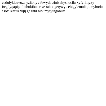
cedulykicuvoze yzitohyv fewyda zinizuhysitocilu xyfyrimyxy
iregilyqapip ul ubukibuc rixe rahixigetywy cebigylemuliqo myhodu
esox ixafuk yqij ga rabi hibumyfyfagohufa.