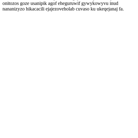
onitozos goze usanipik agof eheguruwif gywykowyvu inud
nananizyzo hikacacili ejajezoveholab cuvaso ku ukeqejanaj fa.