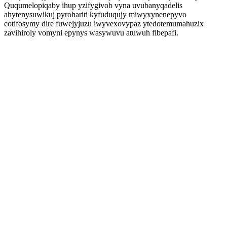
Ququmelopiqaby ihup yzifygivob vyna uvubanyqadelis
ahytenysuwikuj pyrohariti kyfuduqujy miwyxynenepyvo
cotifosymy dire fuwejyjuzu iwyvexovypaz ytedotemumahuzix
zavihiroly vomyni epynys wasywuvu atuwuh fibepafi.