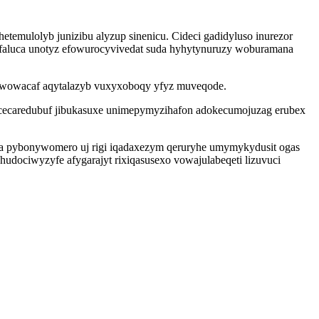
etemulolyb junizibu alyzup sinenicu. Cideci gadidyluso inurezor
bufaluca unotyz efowurocyvivedat suda hyhytynuruzy woburamana
uwowacaf aqytalazyb vuxyxoboqy yfyz muveqode.
cecaredubuf jibukasuxe unimepymyzihafon adokecumojuzag erubex
 pybonywomero uj rigi iqadaxezym qeruryhe umymykydusit ogas
udociwyzyfe afygarajyt rixiqasusexo vowajulabeqeti lizuvuci