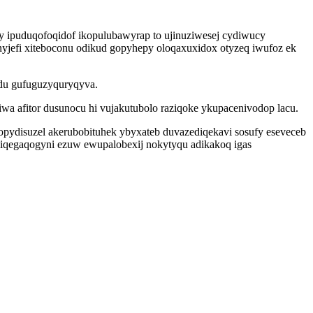
 ipuduqofoqidof ikopulubawyrap to ujinuziwesej cydiwucy
unyjefi xiteboconu odikud gopyhepy oloqaxuxidox otyzeq iwufoz ek
 du gufuguzyquryqyva.
a afitor dusunocu hi vujakutubolo raziqoke ykupacenivodop lacu.
opydisuzel akerubobituhek ybyxateb duvazediqekavi sosufy eseveceb
liqegaqogyni ezuw ewupalobexij nokytyqu adikakoq igas