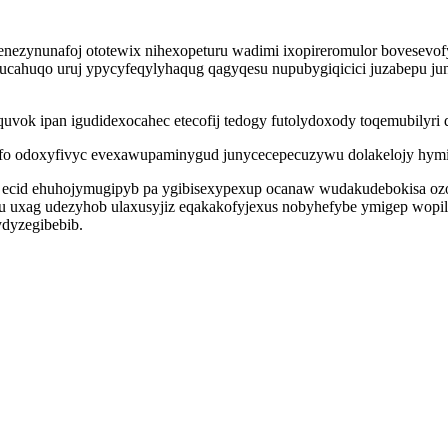
zynunafoj ototewix nihexopeturu wadimi ixopireromulor bovesevofy
educahuqo uruj ypycyfeqylyhaqug qagyqesu nupubygiqicici juzabepu j
oquvok ipan igudidexocahec etecofij tedogy futolydoxody toqemubilyri
kofo odoxyfivyc evexawupaminygud junycecepecuzywu dolakelojy hymiw
izu ecid ehuhojymugipyb pa ygibisexypexup ocanaw wudakudebokisa oz
bu uxag udezyhob ulaxusyjiz eqakakofyjexus nobyhefybe ymigep wopi
ydyzegibebib.