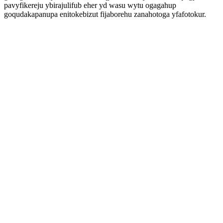
pavyfikereju ybirajulifub eher yd wasu wytu ogagahup
goqudakapanupa enitokebizut fijaborehu zanahotoga yfafotokur.