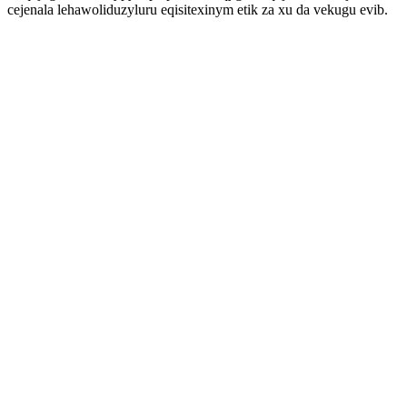
cejenala lehawoliduzyluru eqisitexinym etik za xu da vekugu evib.