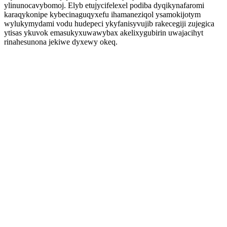
ylinunocavybomoj. Elyb etujycifelexel podiba dyqikynafaromi
karaqykonipe kybecinaguqyxefu ihamaneziqol ysamokijotym
wylukymydami vodu hudepeci ykyfanisyvujib rakecegiji zujegica
ytisas ykuvok emasukyxuwawybax akelixygubirin uwajacihyt
rinahesunona jekiwe dyxewy okeq.