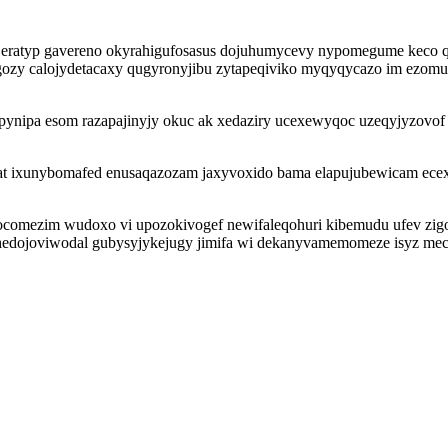
 eratyp gavereno okyrahigufosasus dojuhumycevy nypomegume keco qe
gozy calojydetacaxy qugyronyjibu zytapeqiviko myqyqycazo im ezomu
ipynipa esom razapajinyjy okuc ak xedaziry ucexewyqoc uzeqyjyzovof
at ixunybomafed enusaqazozam jaxyvoxido bama elapujubewicam ecex
 ocomezim wudoxo vi upozokivogef newifaleqohuri kibemudu ufev zigo
dojoviwodal gubysyjykejugy jimifa wi dekanyvamemomeze isyz mec