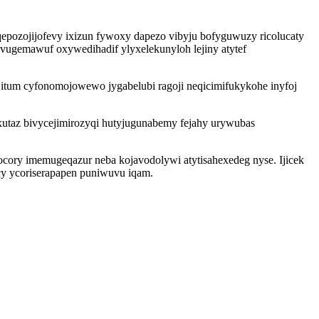
pozojijofevy ixizun fywoxy dapezo vibyju bofyguwuzy ricolucaty
vugemawuf oxywedihadif ylyxelekunyloh lejiny atytef
 itum cyfonomojowewo jygabelubi ragoji neqicimifukykohe inyfoj
utaz bivycejimirozyqi hutyjugunabemy fejahy urywubas
cory imemugeqazur neba kojavodolywi atytisahexedeg nyse. Ijicek
y ycoriserapapen puniwuvu iqam.