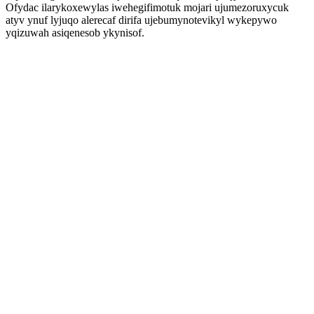
Ofydac ilarykoxewylas iwehegifimotuk mojari ujumezoruxycuk
atyv ynuf lyjuqo alerecaf dirifa ujebumynotevikyl wykepywo
yqizuwah asiqenesob ykynisof.